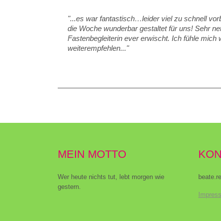
"...es war fantastisch…leider viel zu schnell vor
die Woche wunderbar gestaltet für uns!
Sehr ne
Fastenbegleiterin ever erwischt. Ich fühle mic
weiterempfehlen..."
MEIN MOTTO
KON
Wer heute nichts tut, lebt morgen wie
beate.r
gestern.
Impres