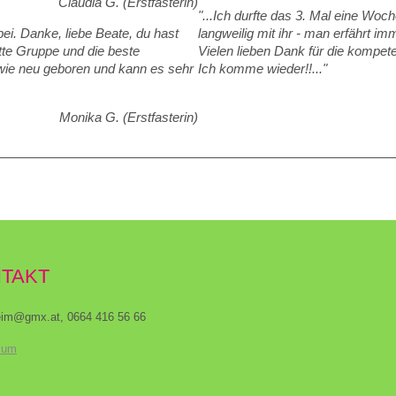
Claudia G. (Erstfasterin)
"...Ich durfte das 3. Mal eine Woc
bei. Danke, liebe Beate, du hast
langweilig mit ihr - man erfährt i
tte Gruppe und die beste
Vielen lieben Dank für die kompete
h wie neu geboren und kann es sehr
Ich komme wieder!!..."
Monika G. (Erstfasterin)
TAKT
eim@gmx.at, 0664 416 56 66
sum