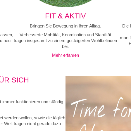
FIT & AKTIV
Bringen Sie Bewegung in Ihren Alltag.
"Die 
lassen,
Verbesserte Mobilität, Koordination und Stabilität
man fä
nd neu
tragen insgesamt zu einem gesteigerten Wohlbefinden
H
bei.
Mehr erfahren
FÜR SICH
t immer funktionieren und ständig
et werden wollen, sowie die täglich
r Welt tragen nicht gerade dazu